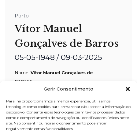
Porto
Vítor Manuel
Gonçalves de Barros
05-05-1948 / 09-03-2025
Nome:
Vítor Manuel Gonçalves de
Barrros
Gerir Consentimento
Idade:
76 anos
Residência:
Porto
Para lhe proporcionarmos a melhor experiência, utilizamos
tecnologias como cookies para armazenar e/ou aceder a informação do
Velório:
10-mar
-2025, a partir das 10:30
dispositivo. Consentir estas tecnologias permite-nos processar dados
como o comportamento de navegação ou identificadores únicos neste
horas,
na Capela Mortuária da Lapa –
site. Não consentir ou retirar o consentimento pode afetar
Porto
negativamente certas funcionalidades.