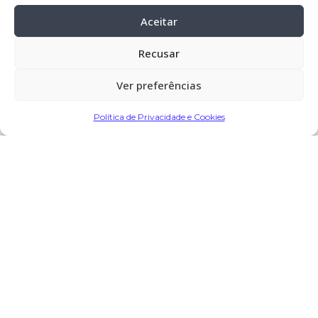
Celebração:
11-mar-
2025, pelas 10:15
horas, na Igreja Nossa Senhora da
Aceitar
Lapa – Porto
Recusar
Cemitério:
Cremar no Crematório da
Lapa – Porto
Ver preferências
Política de Privacidade e Cookies
Partilhar
Encomendar Flores em Memória
Deixe sua homenagem
11 de Maio, 2025 às 12:41
Teresa Pires e Jose Lopes
diz: