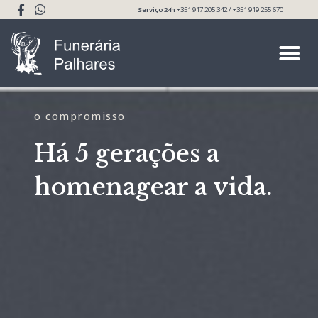
Serviço 24h
+351 917 205 342 / +351 919 255 670
o compromisso
Há 5 gerações a
homenagear a vida.