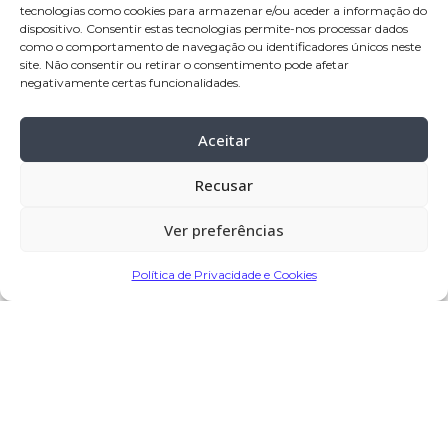
tecnologias como cookies para armazenar e/ou aceder a informação do
residência:
Balasar – Póvoa de Varzim
dispositivo. Consentir estas tecnologias permite-nos processar dados
como o comportamento de navegação ou identificadores únicos neste
velório:
16-Jan
-2024 a partir das 09:00
site. Não consentir ou retirar o consentimento pode afetar
negativamente certas funcionalidades.
horas, na Igreja Paroquial de Balasar
celebração:
16
-Jan-2024 pelas 11:00
Aceitar
horas, na Igreja Paroquial de Balasar
cemitério:
Balasar – Póvoa de Varzim
Recusar
Ver preferências
Partilhar
Política de Privacidade e Cookies
Encomendar Flores em Memória
Deixe sua homenagem