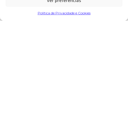
Ver preferências
Partilhar
Política de Privacidade e Cookies
Encomendar Flores em Memória
Deixe sua homenagem
7 de Fevereiro, 2025 às 11:39
Rui Teixeira
diz:
Os meus sentimentos à família paz à sua alma
Responder
O seu endereço de email não será publicado.
Campos