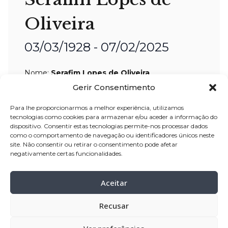
Oliveira
03/03/1928 - 07/02/2025
Nome:
Serafim Lopes de Oliveira
Idade:
96 anos
Gerir Consentimento
Residência:
Touguinhó – Vila do Conde
Para lhe proporcionarmos a melhor experiência, utilizamos
tecnologias como cookies para armazenar e/ou aceder a informação do
Velório:
08-fev-2025, pelas 09:30horas,
dispositivo. Consentir estas tecnologias permite-nos processar dados
como o comportamento de navegação ou identificadores únicos neste
na Igreja Paroquial de Touguinhó – Vila
site. Não consentir ou retirar o consentimento pode afetar
do Conde
negativamente certas funcionalidades.
Celebração:
08-fev–2025, pelas 14:00
horas, na Igreja Paroquial de
Aceitar
Touguinhó – Vila do Conde
Recusar
Cemitério:
Touguinhó – Vila do Conde