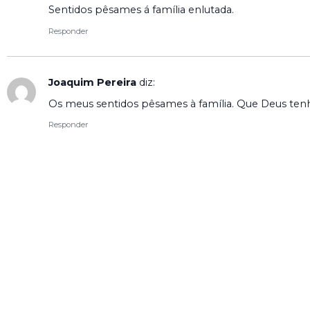
Sentidos pêsames á família enlutada.
Responder
Joaquim Pereira
diz:
Os meus sentidos pêsames à família. Que Deus tenh
Responder
O seu endereço de email não será publicado.
Campos o
Comentário
*