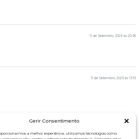
11 de Setembro, 2025 às 20:36
11 de Setembro, 2025 às 13:15
Gerir Consentimento
11 de Setembro, 2025 às 11:34
oporcionarmos a melhor experiência, utilizamos tecnologias como
a armazenar e/ou aceder a informação do dispositivo. Consentir estas