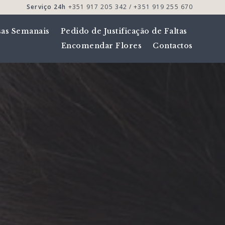
Serviço 24h
+351 917 205 342 / +351 919 255 670
sas Semanais
Pedido de Justificação de Faltas
Encomendar Flores
Contactos