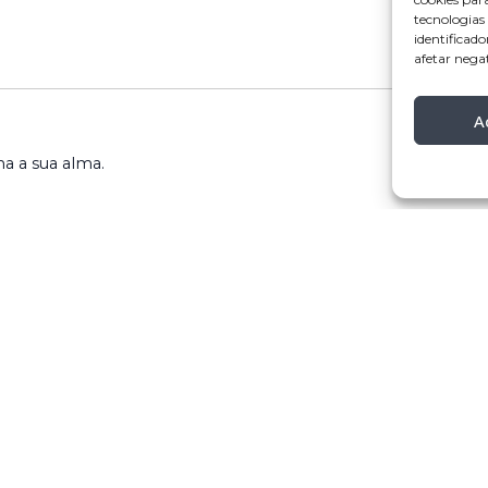
tecnologia
identificado
afetar nega
A
a a sua alma.
brigatórios marcados com
*