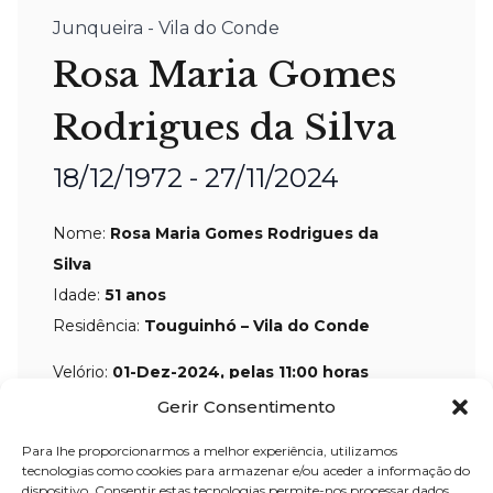
Junqueira - Vila do Conde
Rosa Maria Gomes
Rodrigues da Silva
18/12/1972 - 27/11/2024
Nome:
Rosa Maria Gomes Rodrigues da
Silva
Idade:
51 anos
Residência:
Touguinhó – Vila do Conde
Velório:
01-Dez
-2024, pelas 11:00 horas
na
Igreja Paroquial da Junqueira
– Vila
Gerir Consentimento
do Conde
Para lhe proporcionarmos a melhor experiência, utilizamos
Celebração:
01-Dez
–
2024, pelas 11:15
tecnologias como cookies para armazenar e/ou aceder a informação do
dispositivo. Consentir estas tecnologias permite-nos processar dados