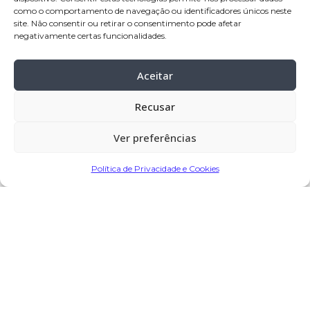
horas, na Igreja Paroquial da Junqueira
como o comportamento de navegação ou identificadores únicos neste
– Vila do Conde
site. Não consentir ou retirar o consentimento pode afetar
negativamente certas funcionalidades.
Cemitério:
Junqueira – Vila do Conde
Aceitar
Partilhar
Recusar
Ver preferências
Encomendar Flores em Memória
Política de Privacidade e Cookies
Deixe sua homenagem
29 de Novembro, 2024 às 19:11
Manuel Da Silva Araújo
diz:
Paz à sua alma