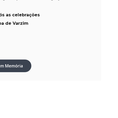
pós as celebrações
oa de Varzim
em Memória