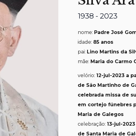
Silva Ara
1938 - 2023
nome:
Padre José Gom
idade:
85 anos
pai:
Lino Martins da Si
mãe:
Maria do Carmo 
velório:
12-jul-2023 a pa
de São Martinho de Ga
celebrada missa de suf
em cortejo fúnebres p
Maria de Galegos
celebração:
13-jul-2023
de Santa Maria de Gal