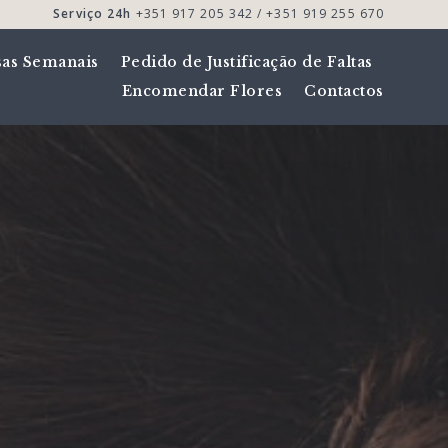
Serviço 24h
+351 917 205 342 / +351 919 255 670
sas Semanais
Pedido de Justificação de Faltas
Encomendar Flores
Contactos