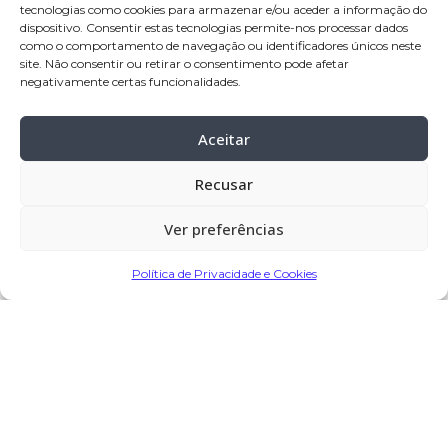
na capela mortuária de S. Tomé de
tecnologias como cookies para armazenar e/ou aceder a informação do
dispositivo. Consentir estas tecnologias permite-nos processar dados
Covelas – Baião
como o comportamento de navegação ou identificadores únicos neste
Celebração:
04-jun-
2025, pelas 11:00
site. Não consentir ou retirar o consentimento pode afetar
negativamente certas funcionalidades.
horas, na
capela mortuária de S. Tomé
de Covelas – Baião
Aceitar
Cemitério:
S. Tomé de Covelas – Baião
Recusar
Ver preferências
Partilhar
Política de Privacidade e Cookies
Encomendar Flores em Memória
Deixe sua homenagem