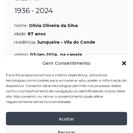
1936 - 2024
nome:
Olívia Oliveira da Silva
idade:
87 anos
residência:
Junqueira – Vila do Conde
velório:
03-jan-2024, na capela
Gerir Consentimento
mortuária da Junqueira
celebração:
04-jan-2024 pelas 16:00
Para lhe proporcionarmos a melhor experiência, utilizamos
horas, da capela mortuária, para a
tecnologias como cookies para armazenar e/ou aceder a informação do
dispositivo. Consentir estas tecnologias permite-nos processar dados
Igreja Paroquial da Junqueira
como o comportamento de navegação ou identificadores únicos neste
cemitério:
Junqueira – Vila do Conde
site. Não consentir ou retirar o consentimento pode afetar
negativamente certas funcionalidades.
Partilhar
Aceitar
Recusar