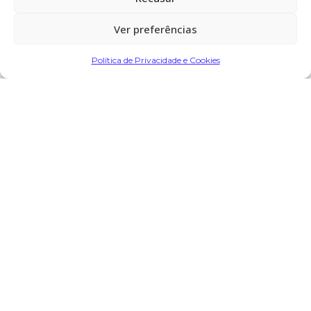
Encomendar Flores em Memória
Ver preferências
Política de Privacidade e Cookies
Deixe sua homenagem
3 de Janeiro, 2024 às 17:23
Ana Maria da Silva Oliveira
diz:
Mãe, vou sentir tantas saudades suas, como vou chegar
em Portugal sem sua presença e a do Pai?.
Nada mais será igual…
Descanse em paz.
Vc foi uma guerreira.
Muito orgulho de ser sua filha.
Oliveira Oliveira da Silva.
Sempre te amarei.
Responder