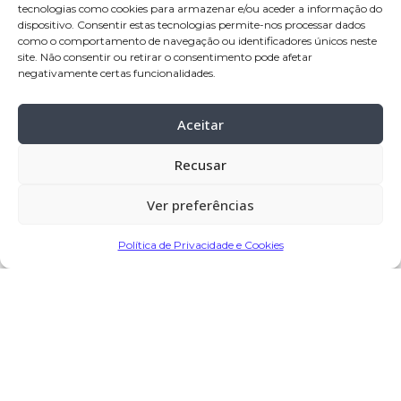
tecnologias como cookies para armazenar e/ou aceder a informação do
Velório:
24-set
-2024, a partir das 09:30
dispositivo. Consentir estas tecnologias permite-nos processar dados
horas, na Igreja Paroquial de Terroso –
como o comportamento de navegação ou identificadores únicos neste
site. Não consentir ou retirar o consentimento pode afetar
Póvoa de Varzim
negativamente certas funcionalidades.
Celebração:
24-set-2024, pelas 18:00
horas na Igreja Paroquial de Terroso –
Aceitar
Póvoa de Varzim
Recusar
Cemitério:
Terroso – Póvoa de Varzim
Ver preferências
Partilhar
Política de Privacidade e Cookies
Encomendar Flores em Memória
Deixe sua homenagem