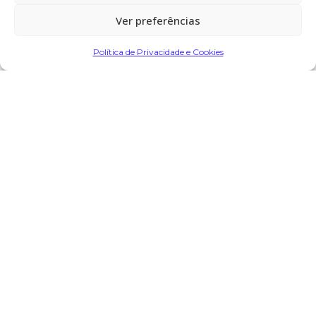
cemitério:
Balasar – Póvoa de Varzim
Ver preferências
Política de Privacidade e Cookies
Partilhar
Encomendar Flores em Memória
Deixe sua homenagem
3 de Outubro, 2023 às
Catarina Maia,Paulo Bouça
12:22
Nova
diz:
Descanse em paz Sr. Ribeiro, paz a sua alma
Responder