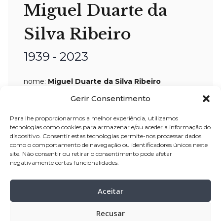
Miguel Duarte da
Silva Ribeiro
1939 - 2023
nome:
Miguel Duarte da Silva Ribeiro
idade:
84
anos
Gerir Consentimento
pai:
António da Silva Ribeiro
Para lhe proporcionarmos a melhor experiência, utilizamos
mãe:
Ludovina da Costa e Silva
tecnologias como cookies para armazenar e/ou aceder a informação do
dispositivo. Consentir estas tecnologias permite-nos processar dados
residência:
Balasar – Póvoa de Varzim
como o comportamento de navegação ou identificadores únicos neste
site. Não consentir ou retirar o consentimento pode afetar
velório:
01
-out-2023 a partir das 15:00,
negativamente certas funcionalidades.
na Casa Mortuária Velório São José –
Balasar
Aceitar
funeral:
02
-out-2023 pelas 14:00, Igreja
Recusar
Paroquial de Balasar