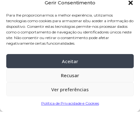
Gerir Consentimento
Nome:
Mário João de Sousa Ferreira
Idade:
69 anos
Para lhe proporcionarmos a melhor experiência, utilizamos
tecnologias como cookies para armazenar e/ou aceder a informação do
Residência:
Balasar – Póvoa de Varzim
dispositivo. Consentir estas tecnologias permite-nos processar dados
como o comportamento de navegação ou identificadores únicos neste
Velório:
03-nov-2025, pelas 17:30 horas,
site. Não consentir ou retirar o consentimento pode afetar
na casa mortuária Velório São José,
negativamente certas funcionalidades.
Balasar – Póvoa de Varzim
Aceitar
Celebração:
04-nov-2025
, pelas 16:00
horas, na Igreja Paroquial de Balasar –
Recusar
Póvoa de Varzim
Cemitério:
Balasar – Póvoa de Varzim
Ver preferências
Política de Privacidade e Cookies
Partilhar
Encomendar Flores em Memória