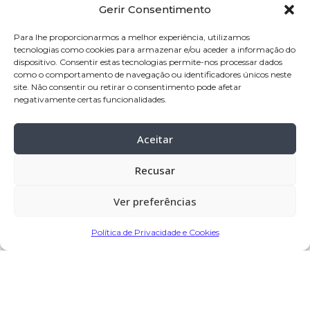
Gerir Consentimento
Velório:
10-out
-2024, a partir das 15:30
horas, na casa mortuária de Laúndos –
Para lhe proporcionarmos a melhor experiência, utilizamos
tecnologias como cookies para armazenar e/ou aceder a informação do
Póvoa de Varzim
dispositivo. Consentir estas tecnologias permite-nos processar dados
como o comportamento de navegação ou identificadores únicos neste
Celebração:
11-out-2024, pelas 11:00
site. Não consentir ou retirar o consentimento pode afetar
horas, no Santuário de Nossa Senhora
negativamente certas funcionalidades.
da Saúde, Laúndos – Póvoa de Varzim
Cemitério:
Laúndos – Póvoa de Varzim
Aceitar
Recusar
Partilhar
Ver preferências
Política de Privacidade e Cookies
Encomendar Flores em Memória
Deixe sua homenagem