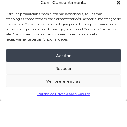
Gerir Consentimento
Nome:
Maria Oliveira da Costa
Idade:
89 anos
Para lhe proporcionarmos a melhor experiência, utilizamos
tecnologias como cookies para armazenar e/ou aceder a informação do
Residência:
Balasar – Póvoa de Varzim
dispositivo. Consentir estas tecnologias permite-nos processar dados
como o comportamento de navegação ou identificadores únicos neste
Velório:
28-fev-2026, pelas 09:30 horas,
site. Não consentir ou retirar o consentimento pode afetar
na Igreja Paroquial de Balasar – Póvoa
negativamente certas funcionalidades.
de Varzim
Aceitar
Celebração:
28-fev-2026
, pelas 15:30
horas, na Igreja Paroquial de Balasar –
Recusar
Póvoa de Varzim
Cemitério:
Balasar – Póvoa de Varzim
Ver preferências
Política de Privacidade e Cookies
Partilhar
Encomendar Flores em Memória