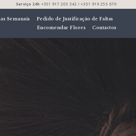
Serviço 24h
+351 917 205 342 / +351 919 255 670
sas Semanais
Pedido de Justificação de Faltas
Encomendar Flores
Contactos