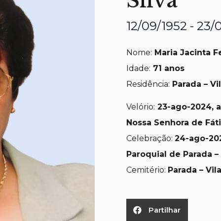
Silva
12/09/1952 - 23
Nome:
Maria Jacinta Fe
Idade:
71 anos
Residência:
Parada – Vi
Velório:
23-ago
-2024, a
Nossa Senhora de Fát
Celebração:
24-ago-202
Paroquial de Parada –
Cemitério:
Parada – Vi
Partilhar