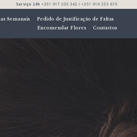
Serviço 24h
+351 917 205 342 / +351 919 255 670
sas Semanais
Pedido de Justificação de Faltas
Encomendar Flores
Contactos