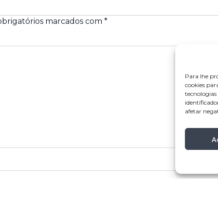
brigatórios marcados com
*
Para lhe pr
cookies par
tecnologia
identificado
afetar nega
A