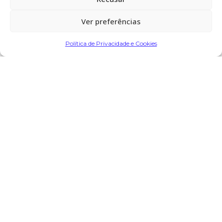
Ver preferências
Partilhar
Política de Privacidade e Cookies
Encomendar Flores em Memória
Deixe sua homenagem
15 de Junho, 2025 às 12:27
Marta e André
diz:
Que sua alma descanse em paz dona Céu
Os nossos sentimentos, muita força para toda a família