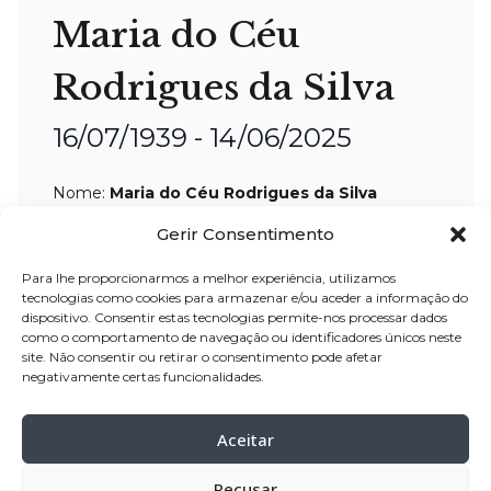
Maria do Céu
Rodrigues da Silva
16/07/1939 - 14/06/2025
Nome:
Maria do Céu Rodrigues da Silva
Idade:
85 anos
Gerir Consentimento
Residência:
Balasar – Póvoa de Varzim
Para lhe proporcionarmos a melhor experiência, utilizamos
tecnologias como cookies para armazenar e/ou aceder a informação do
Velório:
15-jun
-2025, pelas 15:00 horas,
dispositivo. Consentir estas tecnologias permite-nos processar dados
na casa mortuária (Velório São José)
como o comportamento de navegação ou identificadores únicos neste
site. Não consentir ou retirar o consentimento pode afetar
de Balasar –
Póvoa de Varzim
negativamente certas funcionalidades.
Celebração:
16-jun-
2025, pelas 16:30
horas, na Igreja Paroquial de Balasar –
Aceitar
Póvoa de Varzim
Cemitério:
Balasar – Póvoa de Varzim
Recusar