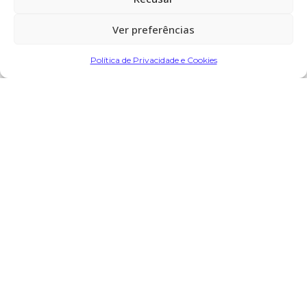
Ver preferências
Partilhar
Política de Privacidade e Cookies
Encomendar Flores em Memória
Deixe sua homenagem
8 de Outubro, 2025 às 22:25
Augusto Dourado
diz:
Nesta hora tão difícil que não é fácil aqui vai as minhas
sinceras condolências para toda a família eterno descanso
paz à sua alma