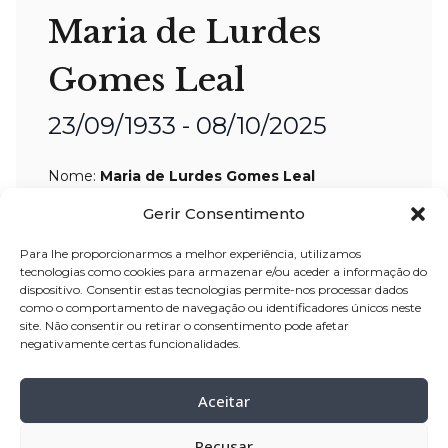
Maria de Lurdes
Gomes Leal
23/09/1933 - 08/10/2025
Nome:
Maria de Lurdes Gomes Leal
Idade:
92 anos
Gerir Consentimento
Residência:
Parada – Vila do Conde
Para lhe proporcionarmos a melhor experiência, utilizamos
tecnologias como cookies para armazenar e/ou aceder a informação do
Velório:
09-out-2025, pelas 09:30 horas,
dispositivo. Consentir estas tecnologias permite-nos processar dados
na Igreja Paroquial de Bagunte – Vila
como o comportamento de navegação ou identificadores únicos neste
site. Não consentir ou retirar o consentimento pode afetar
do Conde
negativamente certas funcionalidades.
Celebração:
09-out-
2025, pelas 15:00
horas, na Igreja Paroquial de Bagunte
Aceitar
– Vila do Conde
Cemitério:
Bagunte – Vila do Conde
Recusar