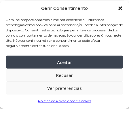
Residência:
Terroso – Póvoa de Varzim
Gerir Consentimento
Velório:
24-jul-2025, pelas 10:00 horas,
Para lhe proporcionarmos a melhor experiência, utilizamos
tecnologias como cookies para armazenar e/ou aceder a informação do
na Igreja Paroquial de Terroso – Póvoa
dispositivo. Consentir estas tecnologias permite-nos processar dados
de Varzim
como o comportamento de navegação ou identificadores únicos neste
site. Não consentir ou retirar o consentimento pode afetar
Celebração:
24-jul-
2025, pelas 15:00
negativamente certas funcionalidades.
horas, na Igreja Paroquial de Terroso –
Póvoa de Varzim
Aceitar
Cemitério:
Terroso – Póvoa de Varzim
Recusar
Missa de 7.º dia:
27-jul-2025, pelas 10:00
Ver preferências
horas, na Igreja Paroquial de Terroso –
Póvoa de Varzim
Política de Privacidade e Cookies
Partilhar