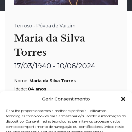
Terroso - Póvoa de Varzim
Maria da Silva
Torres
17/03/1940 - 10/06/2024
Nome:
Maria da Silva Torres
Idade:
84 anos
Residência:
Terroso – Póvoa de Varzim
Gerir Consentimento
Velório:
12-
jun-2024, a partir das 09:00
Para lhe proporcionarmos a melhor experiência, utilizamos
tecnologias como cookies para armazenar e/ou aceder a informação do
horas, na Igreja Paroquial de Terroso –
dispositivo. Consentir estas tecnologias permite-nos processar dados
Póvoa de Varzim
como o comportamento de navegação ou identificadores únicos neste
site. Não consentir ou retirar o consentimento pode afetar