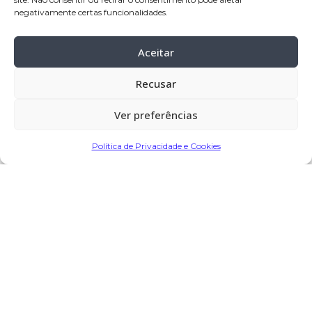
Celebração:
12-jun-2024, pelas 11:00
negativamente certas funcionalidades.
horas na Igreja Paroquial de Terroso –
Póvoa de Varzim
Aceitar
Cemitério:
Terroso – Póvoa de Varzim
Recusar
Ver preferências
Partilhar
Política de Privacidade e Cookies
Encomendar Flores em Memória
Deixe sua homenagem
11 de Junho, 2024 às 16:12
Cátia Peixoto
diz: