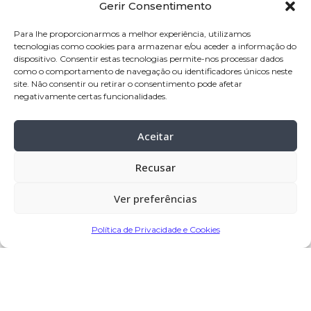
Gerir Consentimento
Nome:
Maria da Silva Pereira
Idade:
87 anos
Para lhe proporcionarmos a melhor experiência, utilizamos
tecnologias como cookies para armazenar e/ou aceder a informação do
Residência:
Grimancelos – Barcelos
dispositivo. Consentir estas tecnologias permite-nos processar dados
como o comportamento de navegação ou identificadores únicos neste
Velório:
07-jan
-2025, pelas 14:30 horas,
site. Não consentir ou retirar o consentimento pode afetar
na igreja paroquial de Grimancelos –
negativamente certas funcionalidades.
Barcelos
Aceitar
Celebração:
07-jan-
2025, pelas 15:30
horas, na Igreja Paroquial de
Recusar
Grimancelos – Barcelos
Cemitério:
Grimancelos – Barcelos
Ver preferências
Política de Privacidade e Cookies
Partilhar
Encomendar Flores em Memória