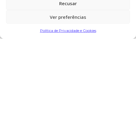
Recusar
10:00 horas, no Santuário de Nossa
Senhora da Saúde, Laúndos – Póvoa
Ver preferências
de Varzim
Política de Privacidade e Cookies
Partilhar
Encomendar Flores em Memória
Deixe sua homenagem
2 de Abril, 2025 às 10:46
correia
diz: