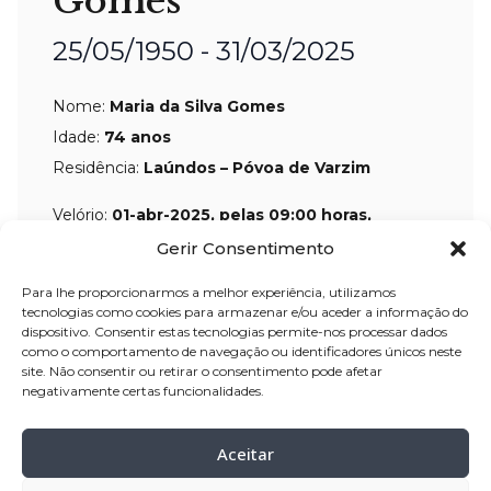
Gomes
25/05/1950 - 31/03/2025
Nome:
Maria da Silva Gomes
Idade:
74 anos
Residência:
Laúndos – Póvoa de Varzim
Velório:
01-abr
-2025, pelas 09:00 horas,
na casa mortuária de Laúndos – Póvoa
Gerir Consentimento
de Varzim
Para lhe proporcionarmos a melhor experiência, utilizamos
Celebração:
01-abr-
2025, pelas 16:00
tecnologias como cookies para armazenar e/ou aceder a informação do
dispositivo. Consentir estas tecnologias permite-nos processar dados
horas, da casa mortuária, para o
como o comportamento de navegação ou identificadores únicos neste
Santuário de Nossa Senhora da
site. Não consentir ou retirar o consentimento pode afetar
negativamente certas funcionalidades.
Saúde, Laúndos – Póvoa de Varzim
Cemitério:
Laúndos – Póvoa de Varzim
Aceitar
Missa de 7.º dia:
06-abr-2025, pelas