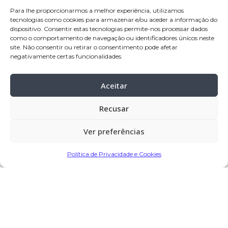
idade
: 86 anos
Para lhe proporcionarmos a melhor experiência, utilizamos
tecnologias como cookies para armazenar e/ou aceder a informação do
residência:
Balasar – Póvoa de Varzim
dispositivo. Consentir estas tecnologias permite-nos processar dados
como o comportamento de navegação ou identificadores únicos neste
velório:
03
-dez-2023 a partir das 14:30,
site. Não consentir ou retirar o consentimento pode afetar
negativamente certas funcionalidades.
na Casa Mortuária Velório S. José –
Balasar
Aceitar
celebração:
04
-dez-2023 pelas 15:00, na
Igreja Paroquial de Balasar
Recusar
cemitério:
Balasar – Póvoa de Varzim
Ver preferências
Partilhar
Política de Privacidade e Cookies
Encomendar Flores em Memória