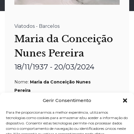
Viatodos - Barcelos
Maria da Conceição
Nunes Pereira
18/11/1937 - 20/03/2024
Nome:
Maria da Conceição Nunes
Pereira
Idade:
86 anos
Gerir Consentimento
Residência:
Viatodos – Barcelos
Para lhe proporcionarmos a melhor experiência, utilizamos
tecnologias como cookies para armazenar e/ou aceder a informação do
Velório:
21-
mar-2024, a partir das 15:00
dispositivo. Consentir estas tecnologias permite-nos processar dados
horas, na capela mortuária de
como o comportamento de navegação ou identificadores únicos neste
site. Não consentir ou retirar o consentimento pode afetar