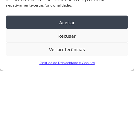
Viatodos
negativamente certas funcionalidades.
Celebração:
22
-mar-2024 pelas 10:30
horas, na Igreja Paroquial de Viatodos
Aceitar
Cemitério:
Viatodos – Barcelos
Recusar
Ver preferências
Partilhar
Política de Privacidade e Cookies
Encomendar Flores em Memória
Deixe sua homenagem
21 de Março, 2024 às 19:40
AmricoBarbosa
diz: