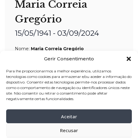
Maria Correia
Gregório
15/05/1941 - 03/09/2024
Nome:
Maria Correia Gregório
Idade:
83 anos
Gerir Consentimento
Residência:
Estela – Póvoa de Varzim
Para lhe proporcionarmos a melhor experiência, utilizamos
tecnologias como cookies para armazenar e/ou aceder a informação do
Velório:
05-set-2024, pelas 10:00 horas,
dispositivo. Consentir estas tecnologias permite-nos processar dados
na capela mortuária (cemitério) da
como o comportamento de navegação ou identificadores únicos neste
site. Não consentir ou retirar o consentimento pode afetar
Estela – Póvoa de Varzim
negativamente certas funcionalidades.
Celebração:
05-set-2024, pelas 16:00
horas, na Igreja Paroquial da Estela –
Aceitar
Póvoa de Varzim
Recusar
Cemitério:
Estela- Póvoa de Varzim