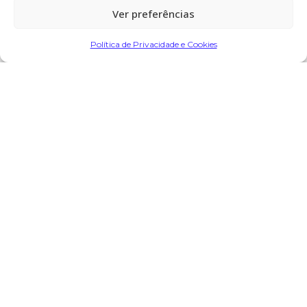
Ver preferências
Antecipadamente agradece:
José
Manuel Correia de Almeida, esposa e
Política de Privacidade e Cookies
filhas; Paulo Jorge Correia de Almeida
e filha; Ana Maria Correia de Almeida,
marido e filhos; José Alberto Correia
de Almeida e esposa
Partilhar
Encomendar Flores em Memória
Deixe sua homenagem