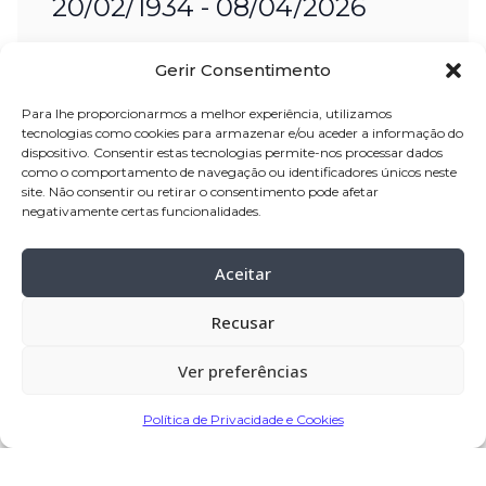
20/02/1934 - 08/04/2026
Nome:
Maria Cândida Figueiredo
Gerir Consentimento
Padrão
Para lhe proporcionarmos a melhor experiência, utilizamos
Idade:
92 anos
tecnologias como cookies para armazenar e/ou aceder a informação do
Residência:
Macieira de Rates –
dispositivo. Consentir estas tecnologias permite-nos processar dados
como o comportamento de navegação ou identificadores únicos neste
Barcelos
site. Não consentir ou retirar o consentimento pode afetar
negativamente certas funcionalidades.
Velório:
08-abr-2026, pelas 14:30 horas,
na Casa de Paz (casa mortuária) de
Aceitar
Macieira de Rates – Barcelos
Recusar
Celebração:
09-abr-2026
, pelas 17:00
horas, na Igreja Paroquial de Macieira
Ver preferências
de Rates – Barcelos
Cemitério:
Macieira de Rates – Barcelos
Política de Privacidade e Cookies