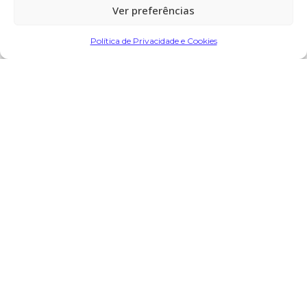
Ver preferências
Partilhar
Política de Privacidade e Cookies
Encomendar Flores em Memória
Deixe sua homenagem
9 de Setembro,
Maria Isabel Freitas Pereira Maia
2024 às 13:09
casal de Pedro junqueira Vila do
conde
diz:
Os meus sentimentos e paz à sua alma descansa em paz
—9—9—2024
Responder