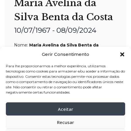
Maria Avelina da
Silva Benta da Costa
10/07/1967 - 08/09/2024
Nome:
Maria Avelina da Silva Benta da
Costa
Gerir Consentimento
Idade:
57 anos
Para lhe proporcionarmos a melhor experiência, utilizamos
Residência:
Junqueira
tecnologias como cookies para armazenar e/ou aceder a informação do
dispositivo. Consentir estas tecnologias permite-nos processar dados
Celebração:
10-set-2024, pelas 15:30
como o comportamento de navegação ou identificadores únicos neste
site. Não consentir ou retirar o consentimento pode afetar
horas, na Igreja Matriz de Vila do
negativamente certas funcionalidades.
Conde
Cemitério:
Cemitério Municipal do
Aceitar
Monte do Mosteiro – Vila do Conde
Recusar