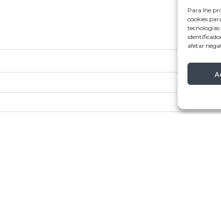
Para lhe pr
cookies par
tecnologia
identificado
afetar nega
A