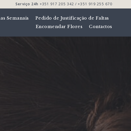
Serviço 24h
+351 917 205 342 / +351 919 255 670
sas Semanais
Pedido de Justificação de Faltas
Encomendar Flores
Contactos