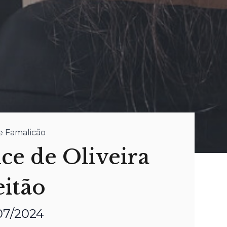
de Famalicão
ce de Oliveira
eitão
/07/2024