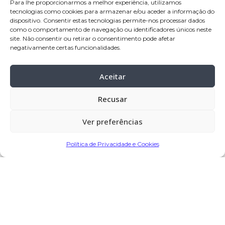
Para lhe proporcionarmos a melhor experiência, utilizamos
tecnologias como cookies para armazenar e/ou aceder a informação do
Velório:
12
-mai-2025, pelas 15:00 horas,
dispositivo. Consentir estas tecnologias permite-nos processar dados
como o comportamento de navegação ou identificadores únicos neste
na Casa de Paz (casa mortuária) de
site. Não consentir ou retirar o consentimento pode afetar
negativamente certas funcionalidades.
Macieira de Rates – Barcelos
Celebração:
13-mai-
2025, pelas 16:00
Aceitar
horas, na Igreja Paroquial de Macieira
de Rates – Barcelos
Recusar
Cemitério:
Macieira de Rates – Barcelos
Ver preferências
Partilhar
Política de Privacidade e Cookies
Encomendar Flores em Memória