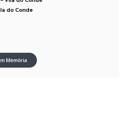
– Vila do Conde
ila do Conde
em Memória