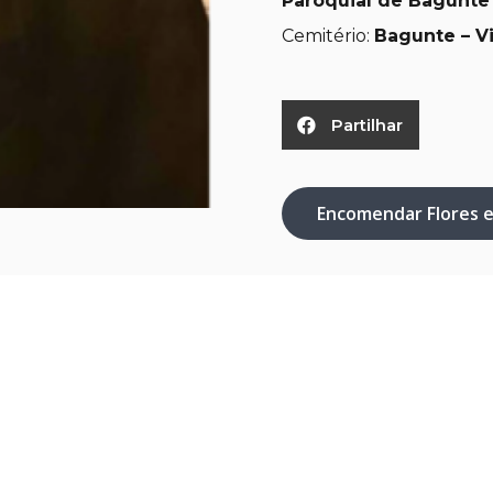
Paroquial de Bagunte 
Cemitério:
Bagunte – V
Partilhar
Encomendar Flores 