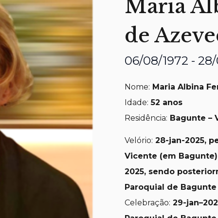
Maria Al
de Azeve
06/08/1972 - 28
Nome:
Maria Albina Fe
Idade:
52 anos
Residência:
Bagunte – 
Velório:
28-jan
-2025, p
Vicente (em Bagunte), 
2025, sendo posterior
Paroquial de Bagunte
Celebração:
29-jan
–
202