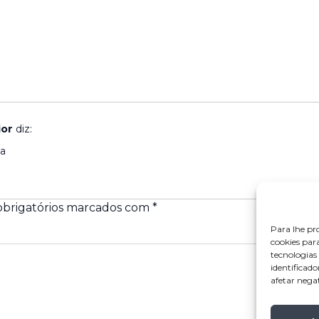
ior
diz:
ia
brigatórios marcados com
*
Para lhe pr
cookies par
tecnologia
identificado
afetar nega