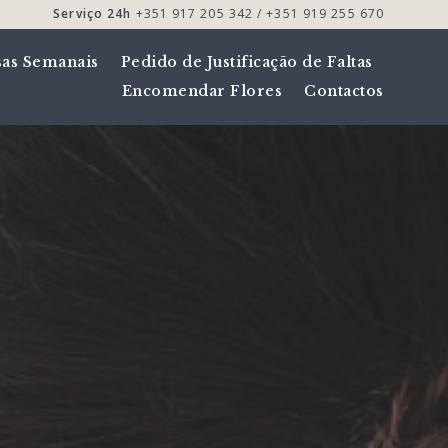
Serviço 24h
+351 917 205 342 / +351 919 255 670
sas Semanais
Pedido de Justificação de Faltas
Encomendar Flores
Contactos