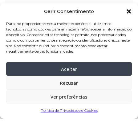
nome:
Margarida da Silva Magalhães
Gerir Consentimento
idade:
96 anos
Para lhe proporcionarmos a melhor experiência, utilizamos
naturalidade:
Chavão – Barcelos
tecnologias como cookies para armazenar e/ou aceder a informação do
dispositivo. Consentir estas tecnologias permite-nos processar dados
pai:
Severino de Oliveira Magalhães
como o comportamento de navegação ou identificadores únicos neste
mãe:
Maria Teresa da Silva
site. Não consentir ou retirar o consentimento pode afetar
negativamente certas funcionalidades.
residência:
Chavão – Barcelos
velório:
12-mar-2023 a partir das 09:00,
Aceitar
Igreja Paroquial de Chavão
Recusar
funeral:
12-mar-2023 pelas 14:30, Igreja
Paroquial de Chavão
Ver preferências
cemitério:
Chavão – Barcelos
Política de Privacidade e Cookies
Partilhar