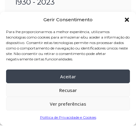
1930 - 2023
nome:
Marcelino Baptista de Oliveira
Gerir Consentimento
idade:
92 anos
Para lhe proporcionarmos a melhor experiência, utilizamos
pai:
José Oliveira dos Santos
tecnologias como cookies para armazenar e/ou aceder a informação do
mãe:
Maria Baptista da Costa
dispositivo. Consentir estas tecnologias permite-nos processar dados
como o comportamento de navegação ou identificadores únicos neste
site. Não consentir ou retirar o consentimento pode afetar
velório:
07-mar-2023, na capela
negativamente certas funcionalidades.
mortuária da Junqueira
celebração:
08-mar-2023 pelas 16:00, da
Aceitar
capela mortuária da Junqueira, para a
Recusar
Igreja Paroquial
funeral:
08-mar-2023, após a
Ver preferências
celebração
cemitério:
Junqueira, Vila do Conde
Política de Privacidade e Cookies