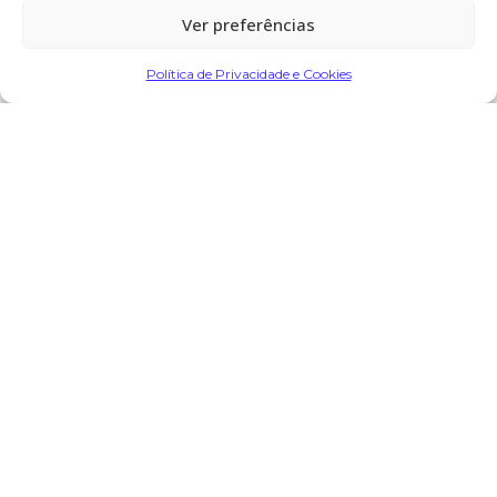
Ver preferências
Partilhar
Política de Privacidade e Cookies
Encomendar Flores em Memória
Deixe sua homenagem
26 de Outubro, 2024 às 11:15
Manuel Da Silva Araújo
diz:
Os meus sentimentos para a família e que sua alma
descanse em paz
Responder