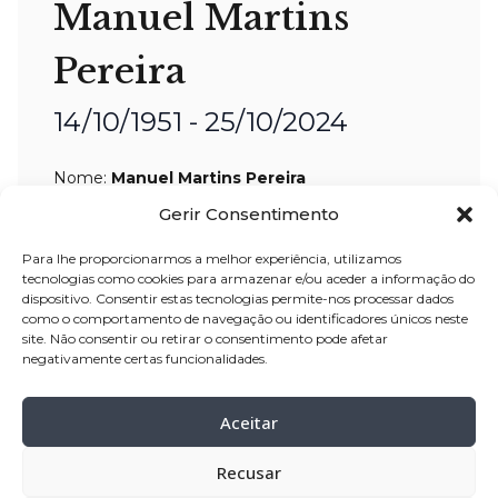
Manuel Martins
Pereira
14/10/1951 - 25/10/2024
Nome:
Manuel Martins Pereira
Idade:
73 anos
Gerir Consentimento
Residência:
Amorim – Póvoa de Varzim
Para lhe proporcionarmos a melhor experiência, utilizamos
tecnologias como cookies para armazenar e/ou aceder a informação do
Velório:
28-Out
-2024, pelas 10:00
dispositivo. Consentir estas tecnologias permite-nos processar dados
horas, na igreja Matriz de Amorim –
como o comportamento de navegação ou identificadores únicos neste
site. Não consentir ou retirar o consentimento pode afetar
Póvoa de Varzim
negativamente certas funcionalidades.
Celebração:
28-Out
–
2024, pelas 16:00
horas, na Igreja Matriz de Amorim
–
Aceitar
Póvoa de Varzim
Recusar
Cemitério:
Amorim
– Póvoa de Varzim