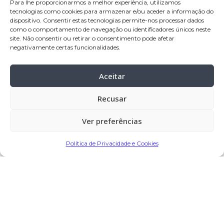
Para lhe proporcionarmos a melhor experiência, utilizamos
Velório:
11-mai-2026, pelas 16:30 horas,
tecnologias como cookies para armazenar e/ou aceder a informação do
na Casa Mortuária de Gondifelos – Vila
dispositivo. Consentir estas tecnologias permite-nos processar dados
como o comportamento de navegação ou identificadores únicos neste
Nova de Famalicão
site. Não consentir ou retirar o consentimento pode afetar
negativamente certas funcionalidades.
Celebração:
12-mai-2026
, pelas 15:00
horas, na Igreja Paroquial de
Aceitar
Gondifelos – Vila Nova de Famalicão
Cemitério:
Gondifelos – Vila Nova de
Recusar
Famalicão
Ver preferências
Partilhar
Política de Privacidade e Cookies
Encomendar Flores em Memória