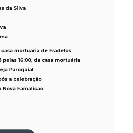
s da Silva
lva
ima
a casa mortuária de Fradelos
 pelas 16:00, da casa mortuária
reja Paroquial
pós a celebração
la Nova Famalicão