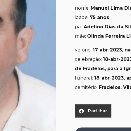
nome:
Manuel Lima Dia
idade:
75 anos
pai:
Adelino Dias da Si
mãe:
Olinda Ferreira L
velório:
17-abr-2023, n
celebração:
18-abr-2023
de Fradelos, para a Ig
funeral:
18-abr-2023, a
cemitério:
Fradelos, Vi
Partilhar