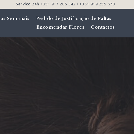
Serviço 24h
+351 917 205 342 / +351 919 255 670
sas Semanais
Pedido de Justificação de Faltas
Encomendar Flores
Contactos