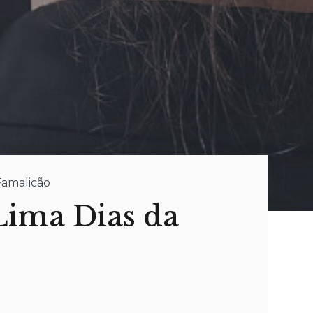
Famalicão
ima Dias da