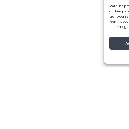
Para lhe pr
cookies par
tecnologia
identificado
afetar nega
A