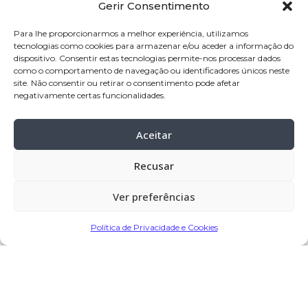
Gerir Consentimento
Nome:
Manuel João Martins Correia
Idade:
77 anos
Para lhe proporcionarmos a melhor experiência, utilizamos
tecnologias como cookies para armazenar e/ou aceder a informação do
Residência:
Touguinhó – Vila do Conde
dispositivo. Consentir estas tecnologias permite-nos processar dados
como o comportamento de navegação ou identificadores únicos neste
Velório:
27-jan
-2025, pelas 14:30 horas,
site. Não consentir ou retirar o consentimento pode afetar
na Capela Mortuária de Touguinhó –
negativamente certas funcionalidades.
Vila do Conde
Aceitar
Celebração:
28-jan-
2025, pelas 11:00
horas, na Igreja Paroquial de
Recusar
Touguinhó – Vila do Conde
Cemitério:
Touguinhó – Vila do Conde
Ver preferências
Política de Privacidade e Cookies
Partilhar
Encomendar Flores em Memória