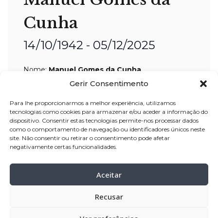
Cunha
14/10/1942 - 05/12/2025
Nome:
Manuel Gomes da Cunha
Idade:
83 anos
Gerir Consentimento
Residência:
Grimancelos – Barcelos
Para lhe proporcionarmos a melhor experiência, utilizamos
tecnologias como cookies para armazenar e/ou aceder a informação do
Velório:
07-dez-2025, pelas 13:30 horas,
dispositivo. Consentir estas tecnologias permite-nos processar dados
como o comportamento de navegação ou identificadores únicos neste
na Igreja Paroquial de Grimancelos –
site. Não consentir ou retirar o consentimento pode afetar
Barcelos
negativamente certas funcionalidades.
Celebração:
07-dez-
2025, pelas 15:00
horas, na Igreja Paroquial de
Aceitar
Grimancelos – Barcelos
Recusar
Cemitério:
Grimancelos – Barcelos