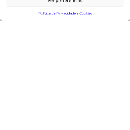
Ver preferências
Partilhar
Política de Privacidade e Cookies
Encomendar Flores em Memória
Deixe sua homenagem
6 de Dezembro, 2025 às 21:26
Adelino ferreira
diz:
Paz a sua Alma !!!!Descanse em Paz !!!
!!!
Responder
O seu endereço de email não será publicado.
Campos