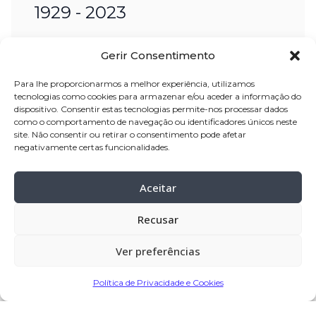
1929 - 2023
nome:
Manuel Ferreira de Castro
Gerir Consentimento
idade:
93 anos
Para lhe proporcionarmos a melhor experiência, utilizamos
tecnologias como cookies para armazenar e/ou aceder a informação do
velório:
23-fev-2023 a partir das 09:30,
dispositivo. Consentir estas tecnologias permite-nos processar dados
na Igreja Paroquial de Góios
como o comportamento de navegação ou identificadores únicos neste
site. Não consentir ou retirar o consentimento pode afetar
celebração:
23-fev-2023 pelas 17:00, na
negativamente certas funcionalidades.
Igreja Paroquial de Góios
funeral:
23-fev-2023, após a celebração
Aceitar
cemitério:
Góios
Recusar
Missa de 7º Dia
a realizar no dia 02 de
março de 2023, quinta-feira, pelas
Ver preferências
19:00, Igreja Paroquial de Góios,
Política de Privacidade e Cookies
Barcelos.