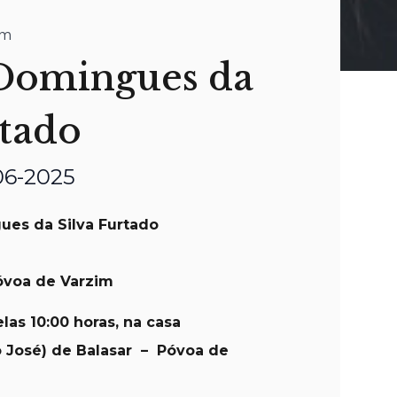
im
Domingues da
rtado
-06-2025
es da Silva Furtado
óvoa de Varzim
elas 10:00 horas, na casa
o José) de Balasar –
Póvoa de