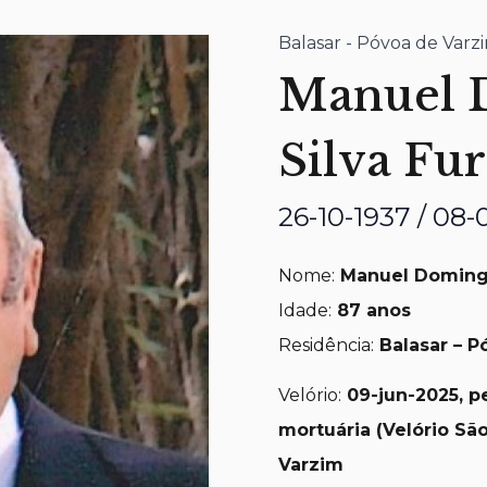
Balasar - Póvoa de Varz
Manuel 
Silva Fu
26-10-1937 / 08
Nome:
Manuel Domingu
Idade:
87 anos
Residência:
Balasar – P
Velório:
09-jun
-2025, p
mortuária (Velório Sã
Varzim