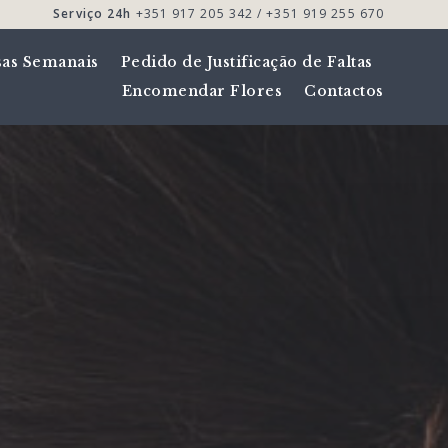
Serviço 24h
+351 917 205 342 / +351 919 255 670
sas Semanais
Pedido de Justificação de Faltas
Encomendar Flores
Contactos