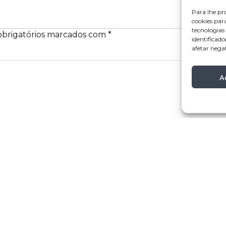
Para lhe pr
cookies par
tecnologia
brigatórios marcados com
*
identificado
afetar nega
A