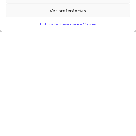
08:00 horas, na Igreja Paroquial de
Ver preferências
Monte de Fralães – Barcelos.
Política de Privacidade e Cookies
Partilhar
Encomendar Flores em Memória
Deixe sua homenagem
26 de Maio, 2025 às 20:05
Arnaldo Ferreira
diz:
Paz à sua alma, sentindos pêsames a Família.