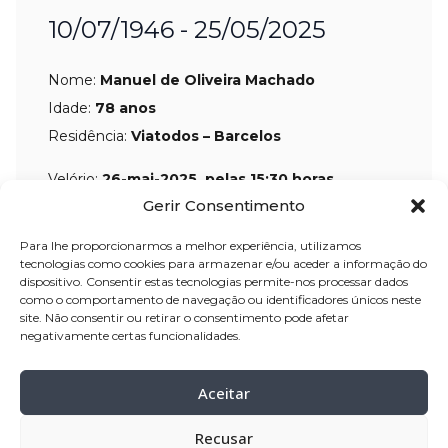
10/07/1946 - 25/05/2025
Nome:
Manuel de Oliveira Machado
Idade:
78 anos
Residência:
Viatodos – Barcelos
Velório:
26-mai
-2025, pelas 15:30 horas,
Gerir Consentimento
na Igreja Paroquial de Monte de
Fralães – Barcelos.
Para lhe proporcionarmos a melhor experiência, utilizamos
Celebração:
27-mai-
2025, pelas 17:30
tecnologias como cookies para armazenar e/ou aceder a informação do
dispositivo. Consentir estas tecnologias permite-nos processar dados
horas, na Igreja Paroquial de Monte de
como o comportamento de navegação ou identificadores únicos neste
Fralães – Barcelos.
site. Não consentir ou retirar o consentimento pode afetar
negativamente certas funcionalidades.
Cemitério:
a sepultar em jazigo de
família no cemitério de Nine – Vila
Aceitar
Nova Famalicão.
Recusar
Missa de 7.º Dia:
01-jun-
2025, pelas