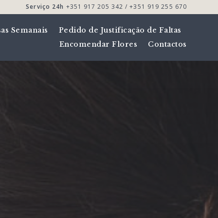
Serviço 24h
+351 917 205 342 / +351 919 255 670
sas Semanais
Pedido de Justificação de Faltas
Encomendar Flores
Contactos