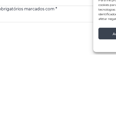
Para lhe pr
cookies par
brigatórios marcados com
*
tecnologia
identificado
afetar nega
A