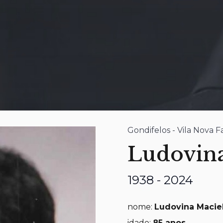
Gondifelos - Vila Nova 
Ludovina
1938 - 2024
nome:
Ludovina Macie
idade:
85 anos