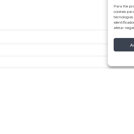
Para lhe pr
cookies par
tecnologia
identificado
afetar nega
A