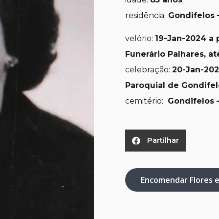
residência:
Gondifelos 
velório:
19
-Jan-2024 a p
Funerário Palhares, a
celebração:
20
-Jan-202
Paroquial de Gondifel
cemitério:
Gondifelos –
Partilhar
Encomendar Flores 