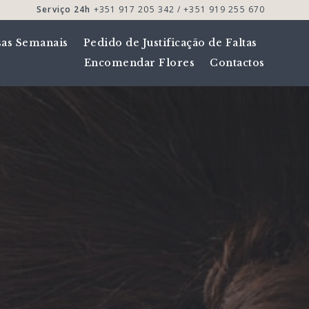
Serviço 24h
+351 917 205 342 / +351 919 255 670
sas Semanais
Pedido de Justificação de Faltas
Encomendar Flores
Contactos