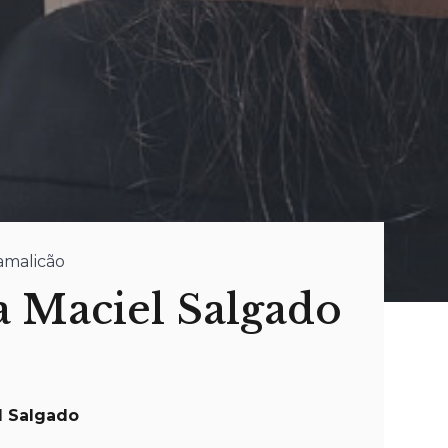
Famalicão
 Maciel Salgado
l Salgado