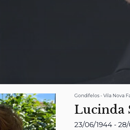
Gondifelos - Vila Nova 
Lucinda 
23/06/1944 - 28