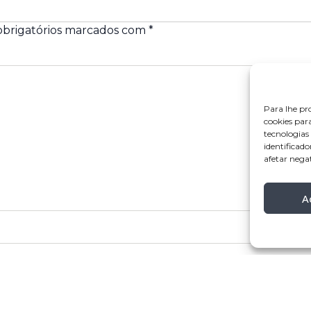
brigatórios marcados com
*
Para lhe pr
cookies par
tecnologia
identificado
afetar nega
A