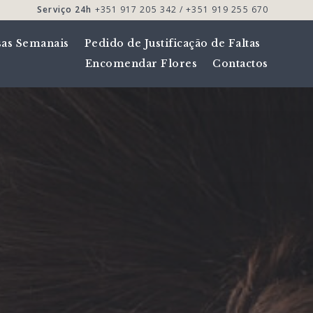
Serviço 24h
+351 917 205 342 / +351 919 255 670
sas Semanais
Pedido de Justificação de Faltas
Encomendar Flores
Contactos