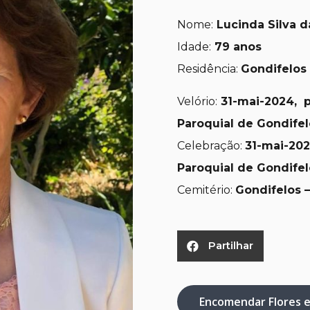
Nome:
Lucinda Silva d
Idade:
79 anos
Residência:
Gondifelos 
Velório:
31-
mai-2024, pe
Paroquial de Gondifel
Celebração:
31
-mai-2024
Paroquial de Gondifel
Cemitério:
Gondifelos
Partilhar
Encomendar Flores 