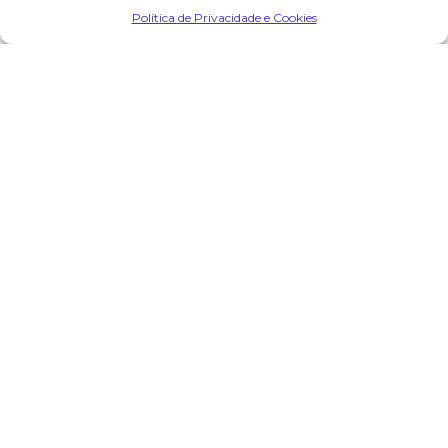
Política de Privacidade e Cookies
Encomendar Flores em Memória
Deixe sua homenagem
11 de Janeiro, 2024 às 19:01
Manuel Novais dos Reis
diz:
Paz á sua alma e sentimentos á família
Responder
O seu endereço de email não será publicado.
Campos
obrigatórios marcados com
*
Comentário
*