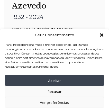
Azevedo
1932 - 2024
nome:
Lucília Pereira de Azevedo
Gerir Consentimento
idade:
91
anos
residência:
Balasar – Póvoa de Varzim
Para lhe proporcionarmos a melhor experiência, utilizamos
tecnologias como cookies para armazenar e/ou aceder a informação do
velório:
12-Jan
-2024 a partir das 14:00
dispositivo. Consentir estas tecnologias permite-nos processar dados
como o comportamento de navegação ou identificadores únicos neste
horas, na Casa Mortuária Velório São
site. Não consentir ou retirar o consentimento pode afetar
José
negativamente certas funcionalidades.
celebração:
13
-Jan-2024 pelas 11:00
Aceitar
horas, na Igreja Paroquial de Balasar
cemitério:
Balasar -Póvoa de Varzim
Recusar
Ver preferências
Partilhar