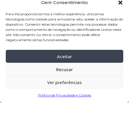
Gerir Consentimento
nome:
Justa da Silva Oliveira
idade:
81 anos
Para lhe proporcionarmos a melhor experiência, utilizamos
tecnologias como cookies para armazenar e/ou aceder a informação do
pai:
Claro José de Oliveira
dispositivo. Consentir estas tecnologias permite-nos processar dados
mãe:
Carolina da Silva Vilas Boas
como o comportamento de navegação ou identificadores únicos neste
site. Não consentir ou retirar o consentimento pode afetar
velório:
30-mai-2023 a partir das 09:30,
negativamente certas funcionalidades.
na Igreja Paroquial de Negreiros
Aceitar
celebração:
30-mai-2023 pelas 11:00, na
Igreja Paroquial de Negreiros
Recusar
funeral:
30-mai-2023, após a celebração
cemitério:
Negreiros, Barcelos
Ver preferências
Política de Privacidade e Cookies
Partilhar
Encomendar Flores em Memória