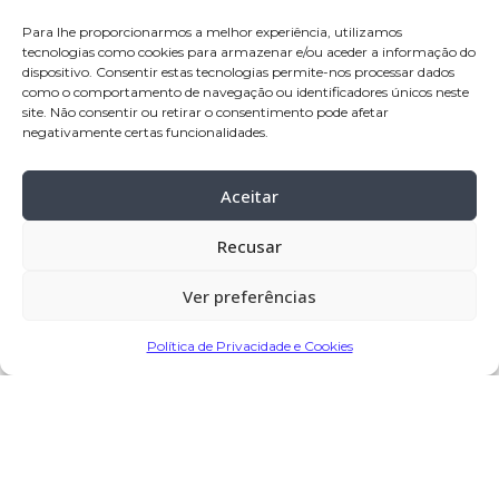
pai:
José da Costa Oliveira
Para lhe proporcionarmos a melhor experiência, utilizamos
mãe:
Marcelina Ferreira da Costa
tecnologias como cookies para armazenar e/ou aceder a informação do
dispositivo. Consentir estas tecnologias permite-nos processar dados
velório:
02-ago-2023 a partir das 11:30,
como o comportamento de navegação ou identificadores únicos neste
site. Não consentir ou retirar o consentimento pode afetar
na Igreja Paroquial de Terroso
negativamente certas funcionalidades.
celebração:
02-ago-2023 pelas 15:00, na
Igreja Paroquial de Terroso
Aceitar
funeral:
02-ago-2023, após a
celebração
Recusar
cemitério:
Terroso, Póvoa de Varzim
Ver preferências
Política de Privacidade e Cookies
Partilhar
Encomendar Flores em Memória