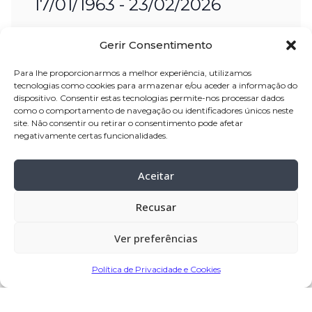
17/01/1963 - 23/02/2026
Nome:
José Valdemar Reis da Silva
Gerir Consentimento
Idade:
63 anos
Para lhe proporcionarmos a melhor experiência, utilizamos
Residência:
Canadá
tecnologias como cookies para armazenar e/ou aceder a informação do
dispositivo. Consentir estas tecnologias permite-nos processar dados
Velório:
14-mar-2026, pelas 11:00 horas,
como o comportamento de navegação ou identificadores únicos neste
site. Não consentir ou retirar o consentimento pode afetar
na Casa Mortuária de Fradelos – Vila
negativamente certas funcionalidades.
Nova de Famalicão
Celebração:
14-mar-2026
, pelas 15:00
Aceitar
horas, da Casa Mortuária, para a Igreja
Recusar
Paroquial de Fradelos – Vila Nova de
Famalicão
Ver preferências
Cemitério:
Fradelos – Vila Nova de
Famalicão
Política de Privacidade e Cookies