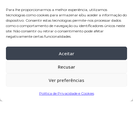
Para lhe proporcionarmos a melhor experiência, utilizamos
Velório:
04-dez-2025, pelas 17:00 horas,
tecnologias como cookies para armazenar e/ou aceder a informação do
na Casa Mortuária de Fradelos – Vila
dispositivo. Consentir estas tecnologias permite-nos processar dados
como o comportamento de navegação ou identificadores únicos neste
Nova de Famalicão
site. Não consentir ou retirar o consentimento pode afetar
Celebração:
05-dez-2025
, pelas 15:00
negativamente certas funcionalidades.
horas, da Casa Mortuária para a Igreja
Paroquial de Fradelos – Vila Nova de
Aceitar
Famalicão
Recusar
Cemitério:
Fradelos – Vila Nova de
Famalicão
Ver preferências
Política de Privacidade e Cookies
Partilhar
Encomendar Flores em Memória