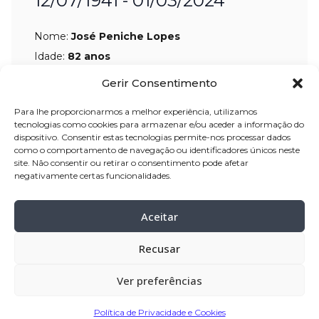
12/07/1941 - 01/03/2024
Nome:
José Peniche Lopes
Idade:
82 anos
Residência:
Negreiros – Barcelos
Gerir Consentimento
Velório:
02-
mar-2024, a partir das 16:30
Para lhe proporcionarmos a melhor experiência, utilizamos
tecnologias como cookies para armazenar e/ou aceder a informação do
horas, na Casa da Nazaré, até às 15:00
dispositivo. Consentir estas tecnologias permite-nos processar dados
horas de domingo.
como o comportamento de navegação ou identificadores únicos neste
site. Não consentir ou retirar o consentimento pode afetar
Celebração:
03
-mar-2024 pelas 16:00
negativamente certas funcionalidades.
horas, na Igreja Paroquial de Negreiros
Cemitério:
Negreiros – Barcelos
Aceitar
Recusar
Partilhar
Ver preferências
Política de Privacidade e Cookies
Encomendar Flores em Memória