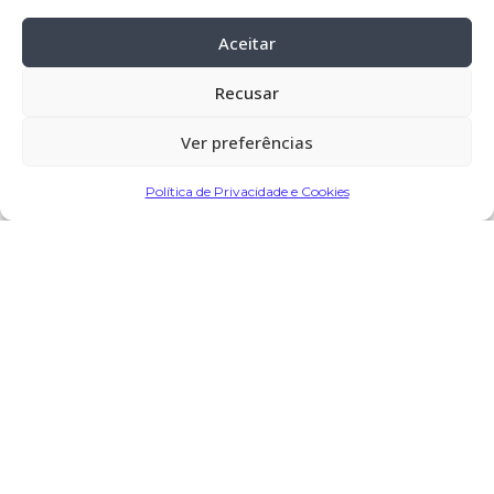
horas, na Igreja Paroquial de Chorente
Aceitar
– Barcelos.
Cemitério:
Chorente – Barcelos
Recusar
7º dia:
17-Dez-2024, pelas 18:00 horas,
Ver preferências
na Igreja Paroquial de Chorente –
Barcelos.
Política de Privacidade e Cookies
Partilhar
Encomendar Flores em Memória
Deixe sua homenagem