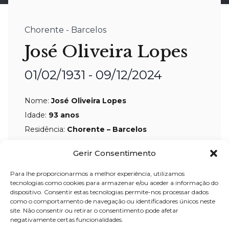
Chorente - Barcelos
José Oliveira Lopes
01/02/1931 - 09/12/2024
Nome:
José Oliveira Lopes
Idade:
93 anos
Residência:
Chorente – Barcelos
Velório:
09-Dez
-2024, pelas 15:00
Gerir Consentimento
horas, no Centro Funerário Palhares,
Para lhe proporcionarmos a melhor experiência, utilizamos
sendo trasladado para a Igreja
tecnologias como cookies para armazenar e/ou aceder a informação do
dispositivo. Consentir estas tecnologias permite-nos processar dados
Paroquial de Chorente, amanhã, 10-
como o comportamento de navegação ou identificadores únicos neste
Dez-2024, às 10:00 horas.
site. Não consentir ou retirar o consentimento pode afetar
negativamente certas funcionalidades.
Celebração:
10-Dez
–
2024, pelas 16:00